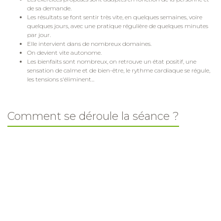
de sa demande.
Les résultats se font sentir très vite, en quelques semaines, voire
quelques jours, avec une pratique régulière de quelques minutes
par jour.
Elle intervient dans de nombreux domaines.
On devient vite autonome.
Les bienfaits sont nombreux, on retrouve un état positif, une
sensation de calme et de bien-être, le rythme cardiaque se régule,
les tensions s'éliminent...
Comment se déroule la séance ?
La séance s'articule en 4 temps:
Il faut compter 60 minutes pour les adultes, et entre 30
et 45 minutes pour les enfants, selon leur âge.
Qu'elles soient individuelles ou collectives, les séances
de sophrologie se déroulent de la même façon :
Un court temps d'échange (afin d'exprimer son état général,
physique ou émotionnel du moment)